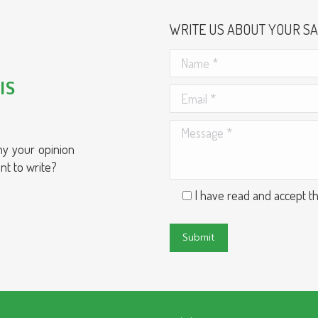
WRITE US ABOUT YOUR SA
IS
hy your opinion
nt to write?
I have read and accept t
Por
favor,
deja
este
campo
vacío.