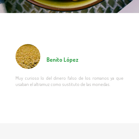
Benito López
Muy curioso lo del dinero falso de los romanos ya que
usaban el altramuz como sustituto de las monedas.