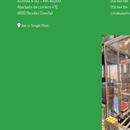
Autovía A-92 – Km. 46.200,
954 849 149
Apartado de correos nº8
955 844 184
41610 Paradas (Seville)
info@saladit
See in Google Maps