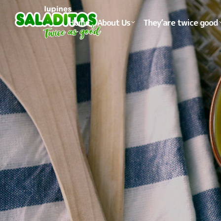
Home
About Us
They’are twice good