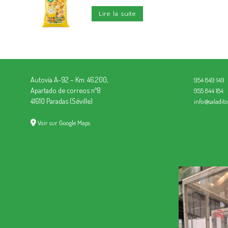
Lire la suite
Autovía A-92 – Km. 46.200,
954 849 149
Apartado de correos nº8
955 844 184
41610 Paradas (Séville)
info@saladit
Voir sur Google Maps