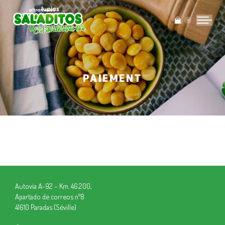
0
PAIEMENT
Vous êtes ici :
Autovía A-92 – Km. 46.200,
Apartado de correos nº8
41610 Paradas (Séville)