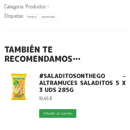
de
Categoría:
Productos
Altramuz
Etiquetas:
harina
proteinas
2
x
400
g
TAMBIÉN TE
cantidad
RECOMENDAMOS…
#SALADITOSONTHEGO -
ALTRAMUCES SALADITOS 5 X
3 UDS 285G
10,45
€
Añadir al carrito