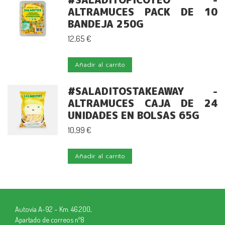
página
ALTRAMUCES PACK DE 10
de
BANDEJA 250G
producto
12,65
€
Añadir al carrito
#SALADITOSTAKEAWAY -
ALTRAMUCES CAJA DE 24
UNIDADES EN BOLSAS 65G
10,99
€
Añadir al carrito
Autovía A-92 – Km. 46.200,
Apartado de correos nº8