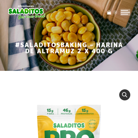
0
#SALADITOSBAKING – HARINA
DE ALTRAMUZ 2 X 400 G
Estás aquí: