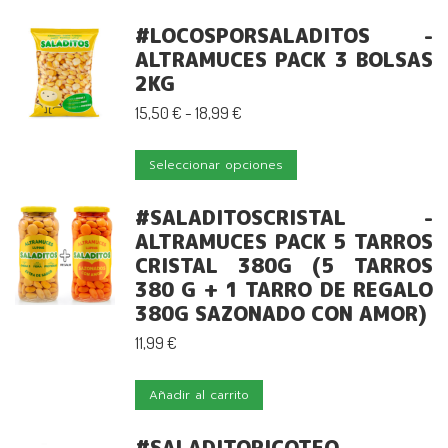
#LOCOSPORSALADITOS -
ALTRAMUCES PACK 3 BOLSAS
2KG
Rango
15,50
€
-
18,99
€
de
Este
precios:
Seleccionar opciones
producto
desde
tiene
15,50 €
#SALADITOSCRISTAL -
múltiples
hasta
ALTRAMUCES PACK 5 TARROS
variantes.
CRISTAL 380G (5 TARROS
18,99 €
380 G + 1 TARRO DE REGALO
Las
380G SAZONADO CON AMOR)
opciones
se
11,99
€
pueden
elegir
Añadir al carrito
en
la
#SALADITOPICOTEO -